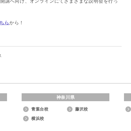
開講へ向け、オンラインにてさまざまな説明会を行っ
ちら
から！
ス
神奈川県
青葉台校
藤沢校
横浜校