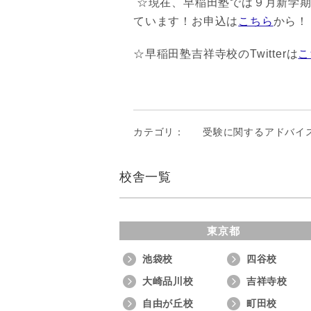
☆現在、早稲田塾では９月新学期
ています！お申込は
こちら
から！
☆早稲田塾吉祥寺校のTwitterは
こ
カテゴリ：
受験に関するアドバイ
校舎一覧
東京都
池袋校
四谷校
大崎品川校
吉祥寺校
自由が丘校
町田校