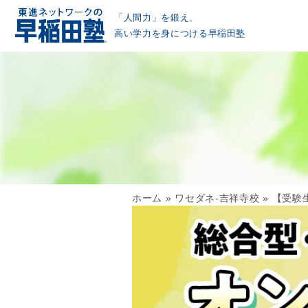
「人間力」を鍛え、
高い学力を身につける早稲田塾
ホーム
»
ワセダネ-吉祥寺校
»
【受験