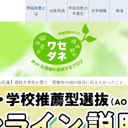
早稲田塾と
早稲田塾の
合格実績
大学情報
校舎
は
卒業生
生応援】現役大学生が思う「受験生の頃の自分に伝えたかったこと」