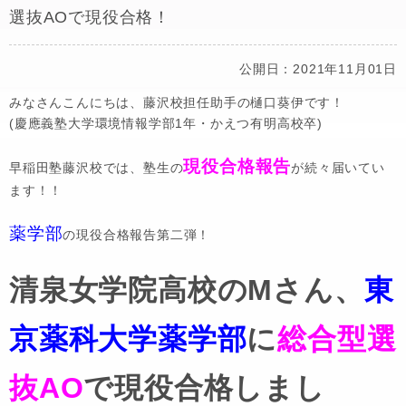
選抜AOで現役合格！
公開日：2021年11月01日
みなさんこんにちは、藤沢校担任助手の樋口葵伊です！
(慶應義塾大学環境情報学部1年・かえつ有明高校卒)
現役合格報告
早稲田塾藤沢校では、塾生の
が続々届いてい
ます！！
薬学部
の現役合格報告第二弾！
清泉女学院高校のMさん、
東
京薬科大学薬学部
に
総合型選
抜AO
で現役合格しまし