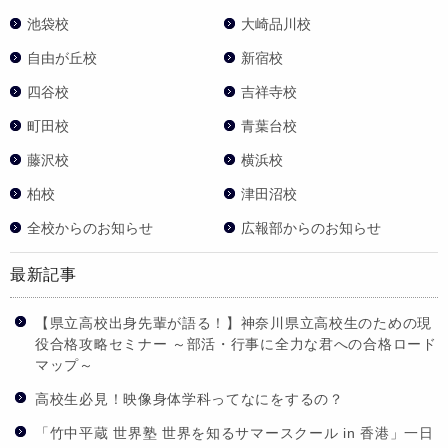
池袋校
大崎品川校
自由が丘校
新宿校
四谷校
吉祥寺校
町田校
青葉台校
藤沢校
横浜校
柏校
津田沼校
全校からのお知らせ
広報部からのお知らせ
最新記事
【県立高校出身先輩が語る！】神奈川県立高校生のための現
役合格攻略セミナー ～部活・行事に全力な君への合格ロード
マップ～
高校生必見！映像身体学科ってなにをするの？
「竹中平蔵 世界塾 世界を知るサマースクール in 香港」一日