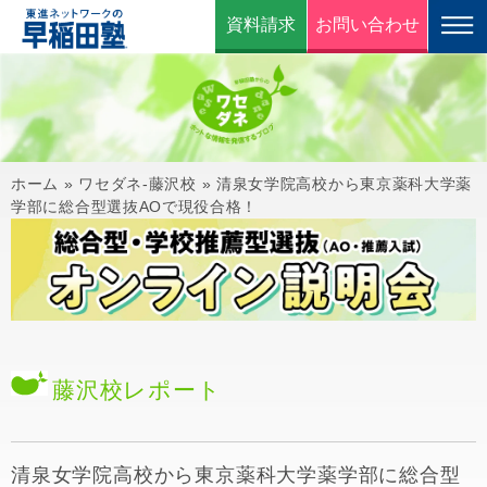
資料請求
お問い合わせ
ホーム
»
ワセダネ-藤沢校
»
清泉女学院高校から東京薬科大学薬
学部に総合型選抜AOで現役合格！
藤沢校
レポート
清泉女学院高校から東京薬科大学薬学部に総合型