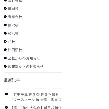
吉祥寺校
町田校
青葉台校
藤沢校
横浜校
柏校
津田沼校
全校からのお知らせ
広報部からのお知らせ
最新記事
「竹中平蔵 世界塾 世界を知る
サマースクール in 香港」四日目
【高1,2年生大集合】町田校担任