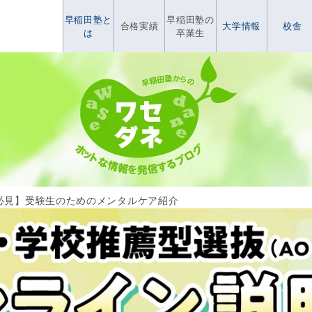
早稲田塾と
早稲田塾の
合格実績
大学情報
校舎
は
卒業生
必見】受験生のためのメンタルケア紹介