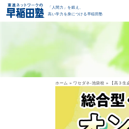
「人間力」を鍛え、
高い学力を身につける早稲田塾
ホーム
»
ワセダネ-池袋校
»
【高３生