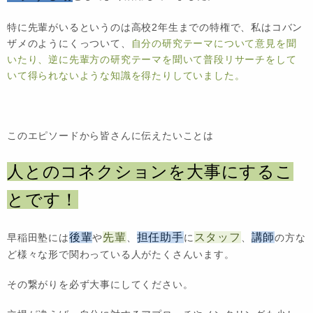
特に先輩がいるというのは高校2年生までの特権で、私はコバン
ザメのようにくっついて、
自分の研究テーマについて意見を聞
いたり、逆に先輩方の研究テーマを聞いて普段リサーチをして
いて得られないような知識を得たりしていました。
このエピソードから皆さんに伝えたいことは
人とのコネクションを大事にするこ
とです！
後輩
先輩
担任助手
スタッフ
講師
早稲田塾には
や
、
に
、
の方な
ど様々な形で関わっている人がたくさんいます。
その繋がりを必ず大事にしてください。