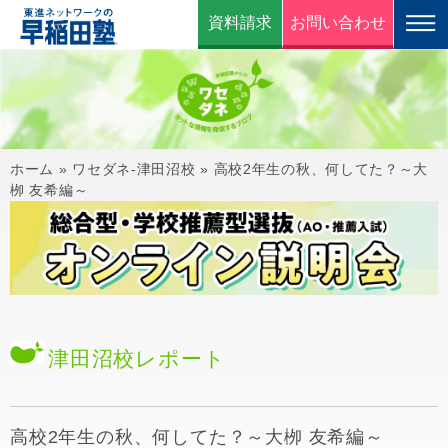
資料請求
お問い合わせ
ホーム
»
ワセダネ-津田沼校
»
高校2年生の秋、何してた？～大
栁 友希編～
津田沼校
レポート
高校2年生の秋、何してた？～大栁 友希編～