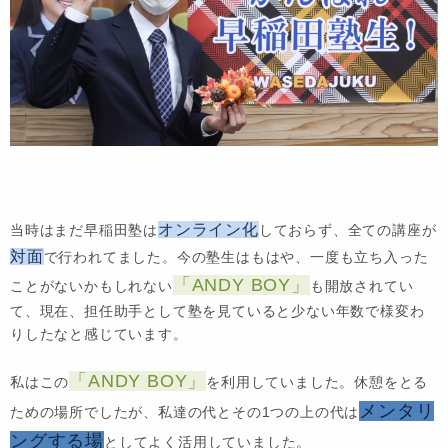
オンライン化
当時はまだ早稲田塾は
しておらず、全ての講座が
対面
で行われてました。今の塾生はもはや、一度も立ち入った
「ANDY BOY」
ことがないかもしれない
も開放されてい
て、現在、担任助手として塾を見ていると少ない年数で様変わ
りしたなと感じています。
「ANDY BOY」
私はこの
を利用していました。休憩をとる
メンタリ
ための場所でしたが、私達の代とその1つの上の代は
ングする場
としてよく活用していました。