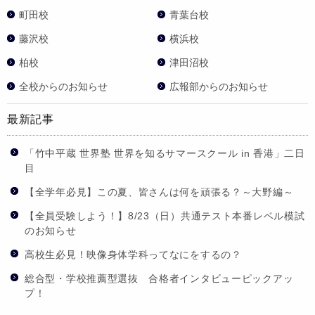
町田校
青葉台校
藤沢校
横浜校
柏校
津田沼校
全校からのお知らせ
広報部からのお知らせ
最新記事
「竹中平蔵 世界塾 世界を知るサマースクール in 香港」二日
目
【全学年必見】この夏、皆さんは何を頑張る？～大野編～
【全員受験しよう！】8/23（日）共通テスト本番レベル模試
のお知らせ
高校生必見！映像身体学科ってなにをするの？
総合型・学校推薦型選抜 合格者インタビューピックアッ
プ！