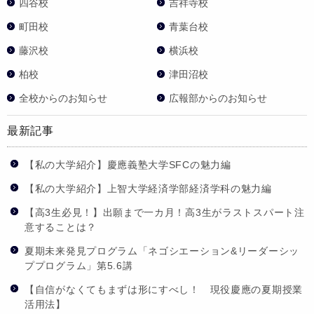
四谷校
吉祥寺校
町田校
青葉台校
藤沢校
横浜校
柏校
津田沼校
全校からのお知らせ
広報部からのお知らせ
最新記事
【私の大学紹介】慶應義塾大学SFCの魅力編
【私の大学紹介】上智大学経済学部経済学科の魅力編
【高3生必見！】出願まで一カ月！高3生がラストスパート注
意することは？
夏期未来発見プログラム「ネゴシエーション&リーダーシッ
ププログラム」第5.6講
【自信がなくてもまずは形にすべし！ 現役慶應の夏期授業
活用法】