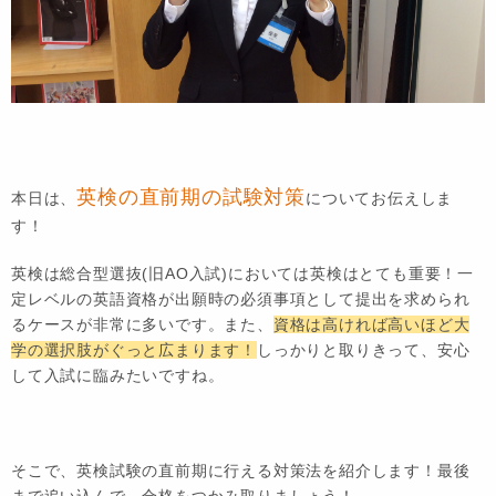
英検の直前期の試験対策
本日は、
についてお伝えしま
す！
英検は総合型選抜(旧AO入試)においては英検はとても重要！一
定レベルの英語資格が出願時の必須事項として提出を求められ
るケースが非常に多いです。また、
資格は高ければ高いほど大
学の選択肢がぐっと広まります！
しっかりと取りきって、安心
して入試に臨みたいですね。
そこで、英検試験の直前期に行える対策法を紹介します！最後
まで追い込んで、合格をつかみ取りましょう！