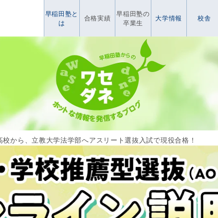
早稲田塾と
早稲田塾の
合格実績
大学情報
校舎
は
卒業生
高校から、立教大学法学部へアスリート選抜入試で現役合格！