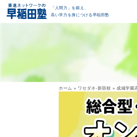
「人間力」を鍛え、
高い学力を身につける早稲田塾
ホーム
»
ワセダネ-新宿校
»
成城学園