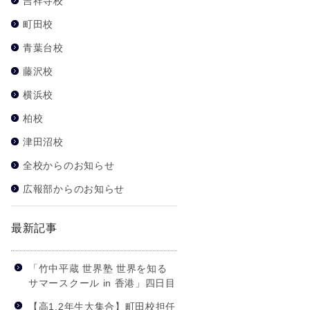
吉祥寺校
町田校
青葉台校
藤沢校
横浜校
柏校
津田沼校
全校からのお知らせ
広報部からのお知らせ
最新記事
「竹中平蔵 世界塾 世界を知る
サマースクール in 香港」四日目
【高1,2年生大集合】町田校担任