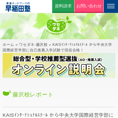
資料請求
お問い合わせ
ホーム
»
ワセダネ-藤沢校
»
KAISｲﾝﾀｰﾅｼｮﾅﾙｽｸｰﾙ から中央大学
国際経営学部に自己推薦入学試験で現役合格！
藤沢校
レポート
KAISｲﾝﾀｰﾅｼｮﾅﾙｽｸｰﾙ から中央大学国際経営学部に