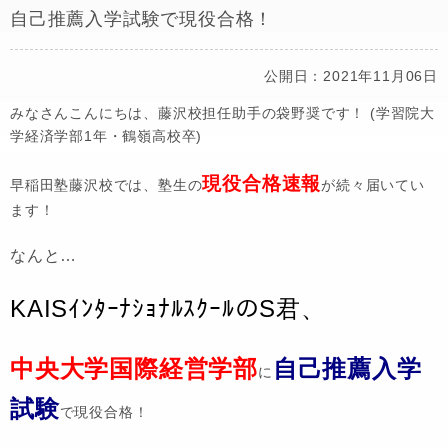
自己推薦入学試験で現役合格！
公開日：2021年11月06日
みなさんこんにちは、藤沢校担任助手の袋野奨です！ (学習院大
学経済学部1年・鶴嶺高校卒)
現役合格速報
早稲田塾藤沢校では、塾生の
が続々届いてい
ます！
なんと…
KAISｲﾝﾀｰﾅｼｮﾅﾙｽｸｰﾙのS君、
中央大学国際経営学部
自己推薦入学
に
試験
で現役合格！