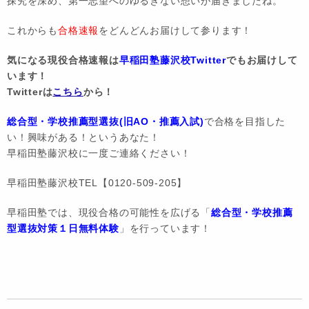
探究を深め、第一志望へのゆるぎない想いが届きましたね。
これからも
合格速報
をどんどんお届けして参ります！
気になる現役合格速報は
早稲田塾藤沢校Twitter
でもお届けして
います！
Twitterは
こちら
から！
総合型・学校推薦型選抜(旧AO・推薦入試)
で合格を目指した
い！興味がある！というあなた！
早稲田塾藤沢校に一度ご連絡ください！
早稲田塾藤沢校TEL【0120-509-205】
早稲田塾では、現役合格の可能性を広げる「
総合型・学校推薦
型選抜対策１日無料体験
」を行っています！