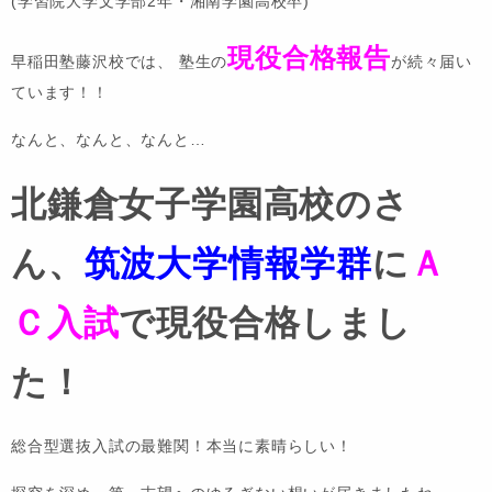
(学習院大学文学部2年・湘南学園高校卒)
現役合格報告
早稲田塾藤沢校では、 塾生の
が続々届い
ています！！
なんと、なんと、なんと…
北鎌倉女子学園高校のさ
ん、
筑波大学情報学群
に
Ａ
Ｃ入試
で現役合格しまし
た！
総合型選抜入試の最難関！本当に素晴らしい！