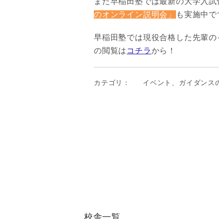
また早稲田塾では最新の大学入試
のオンライン説明会」
も実施中で
早稲田塾では現役合格した先輩の
の閲覧は
コチラ
から！
カテゴリ：
イベント、ガイダンス
校舎一覧