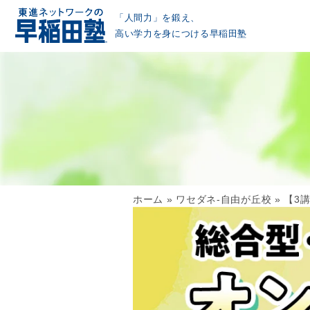
「人間力」を鍛え、
高い学力を身につける早稲田塾
ホーム
»
ワセダネ-自由が丘校
»
【3