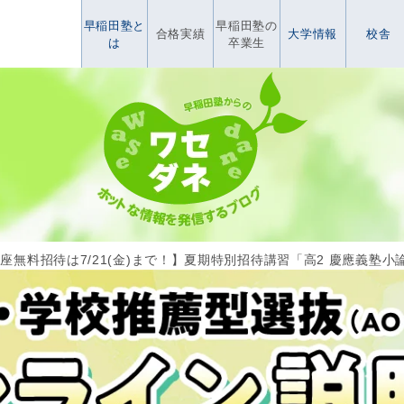
早稲田塾と
早稲田塾の
合格実績
大学情報
校舎
は
卒業生
講座無料招待は7/21(金)まで！】夏期特別招待講習「高2 慶應義塾小