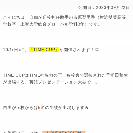
公開日：2023年09月22日
こんにちは！自由が丘校担任助手の市原梨里香（横浜雙葉高等
学校卒・上智大学総合グローバル学科3年）です。
10/1(日)に、
「TIME CUP」
が開催されます！👏
TIME CUPはTIME社協力の下、各校舎で選抜された早稲田塾生
が出場する、英語プレゼンテーション大会です。
自由が丘校からは
5
名の生徒が出場します🔥
今年度のテーマは、
「LOVE&PASSION」
。