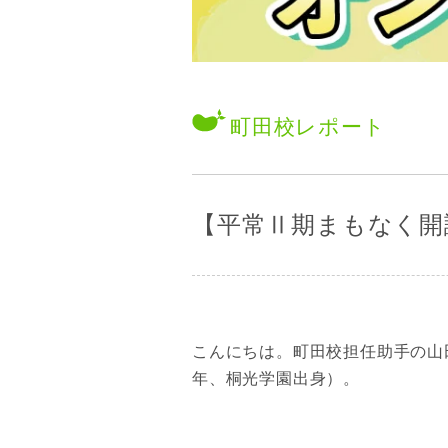
町田校
レポート
【平常Ⅱ期まもなく開
こんにちは。町田校担任助手の山
年、桐光学園出身）。