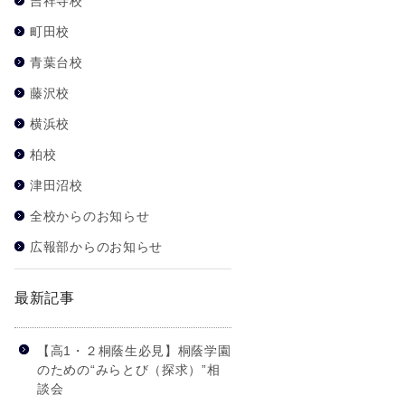
吉祥寺校
町田校
青葉台校
藤沢校
横浜校
柏校
津田沼校
全校からのお知らせ
広報部からのお知らせ
最新記事
【高1・２桐蔭生必見】桐蔭学園
のための“みらとび（探求）”相
談会