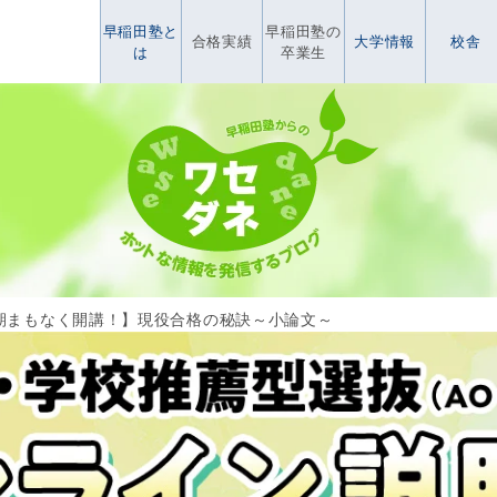
早稲田塾と
早稲田塾の
合格実績
大学情報
校舎
は
卒業生
期まもなく開講！】現役合格の秘訣～小論文～