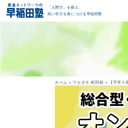
「人間力」を鍛え、
高い学力を身につける早稲田塾
ホーム
»
ワセダネ-町田校
»
【平常Ⅱ