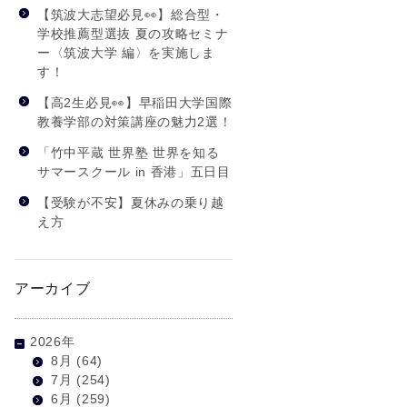
【筑波大志望必見👀】総合型・
学校推薦型選抜 夏の攻略セミナ
ー〈筑波大学 編〉を実施しま
す！
【高2生必見👀】早稲田大学国際
教養学部の対策講座の魅力2選！
「竹中平蔵 世界塾 世界を知る
サマースクール in 香港」五日目
【受験が不安】夏休みの乗り越
え方
アーカイブ
2026年
8月
(64)
7月
(254)
6月
(259)