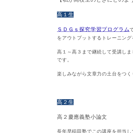
高１生
ＳＤＧｓ探究学習プログラム
をアウトプットするトレーニング
高１～高３まで継続して受講しま
です。
楽しみながら文章力の土台をつく
高２生
高２慶應義塾小論文
長年早稲田塾でこの講座を担当し