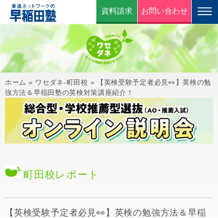
資料請求
お問い合わせ
ホーム
»
ワセダネ-町田校
»
【英検受験予定者必見👀】英検の勉
強方法＆早稲田塾の英検対策講座紹介！
町田校
レポート
【英検受験予定者必見👀】英検の勉強方法＆早稲