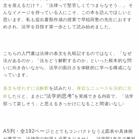
文を覚えるだけ？」「法律って堅苦しくてつまらなそう…」 そ
んなイメージを持っている人にこそ、この本を読んでほしいと
思います。私も提出書類作成の授業で早稲田塾の先生におすす
めされ、法学を目指す第一歩として読み始めました。
こちらの入門書は法律の条文を丸暗記するのではなく、「なぜ
法があるのか」「法をどう解釈するのか」といった根本的な問
いに向き合いながら、法学の面白さを体験的に学べる構成にな
っています。
条文を使わずに法解釈
を試みたり、
身近なニュースを法的に分
“法学的思考”
析
したりと、まさに
を実感できる内容で、「法学
部って楽しそう」と思えるきっかけになること間違いなし❕
A5判・全192ページ
ととてもコンパクトなうえ図表や具体例
が豊富で、法律学の知識も必要ありません。 法学部1年生の教科