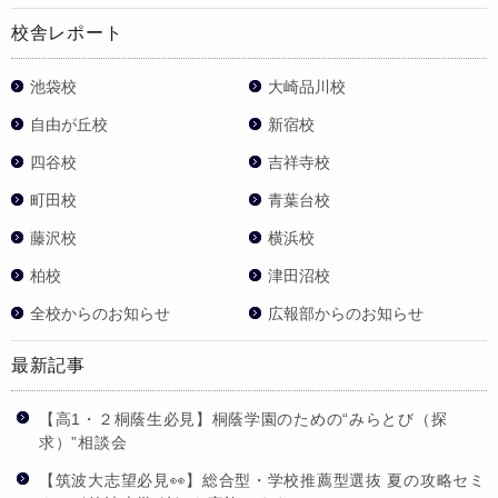
校舎レポート
池袋校
大崎品川校
自由が丘校
新宿校
四谷校
吉祥寺校
町田校
青葉台校
藤沢校
横浜校
柏校
津田沼校
全校からのお知らせ
広報部からのお知らせ
最新記事
【高1・２桐蔭生必見】桐蔭学園のための“みらとび（探
求）”相談会
【筑波大志望必見👀】総合型・学校推薦型選抜 夏の攻略セミ