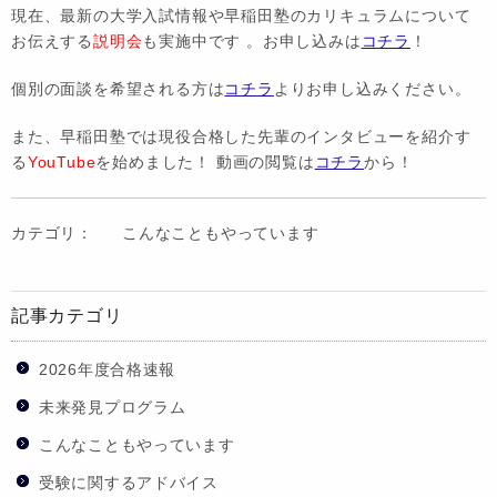
現在、最新の大学入試情報や早稲田塾のカリキュラムについて
お伝えする
説明会
も実施中です 。お申し込みは
コチラ
！
個別の面談を希望される方は
コチラ
よりお申し込みください。
また、早稲田塾では現役合格した先輩のインタビューを紹介す
る
YouTube
を始めました！ 動画の閲覧は
コチラ
から！
カテゴリ：
こんなこともやっています
記事カテゴリ
2026年度合格速報
未来発見プログラム
こんなこともやっています
受験に関するアドバイス