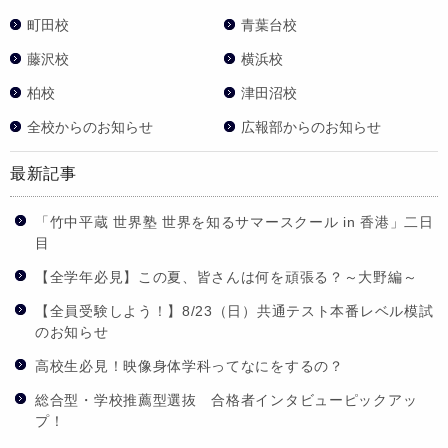
町田校
青葉台校
藤沢校
横浜校
柏校
津田沼校
全校からのお知らせ
広報部からのお知らせ
最新記事
「竹中平蔵 世界塾 世界を知るサマースクール in 香港」二日
目
【全学年必見】この夏、皆さんは何を頑張る？～大野編～
【全員受験しよう！】8/23（日）共通テスト本番レベル模試
のお知らせ
高校生必見！映像身体学科ってなにをするの？
総合型・学校推薦型選抜 合格者インタビューピックアッ
プ！