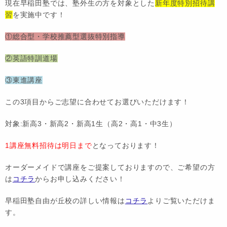
現在早稲田塾では、塾外生の方を対象とした
新年度特別招待講
習
を実施中です！
①総合型・学校推薦型選抜特別指導
②英語特訓道場
③東進講座
この3項目からご志望に合わせてお選びいただけます！
対象:新高3・新高2・新高1生（高2・高1・中3生）
1講座無料招待は明日まで
となっております！
オーダーメイドで講座をご提案しておりますので、ご希望の方
は
コチラ
からお申し込みください！
早稲田塾自由が丘校の詳しい情報は
コチラ
よりご覧いただけま
す。