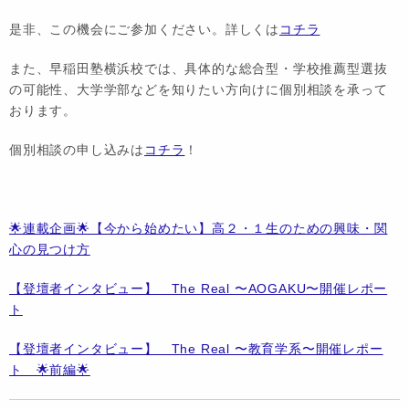
是非、この機会にご参加ください。詳しくは
コチラ
また、早稲田塾横浜校では、具体的な総合型・学校推薦型選抜
の可能性、大学学部などを知りたい方向けに個別相談を承って
おります。
個別相談の申し込みは
コチラ
！
🌟連載企画🌟【今から始めたい】高２・１生のための興味・関
心の見つけ方
【登壇者インタビュー】 The Real 〜AOGAKU〜開催レポー
ト
【登壇者インタビュー】 The Real 〜教育学系〜開催レポー
ト 🌟前編🌟