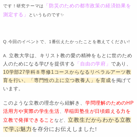
「防災のための都市政策の経済効果を
です！研究テーマは
測定する」
というものです✨
Q.今回のイベントで、1番伝えたかったことを教えてください!
立教大学は、キリスト教の愛の精神をもとに世のため
A.
人のためになる学びを提供する
「自由の学府」
であり、
10学部27学科８専修1コースからなるリベラルアーツ教
育を行い、「専門性の上に立つ教養人」を育成
を掲げて
います。
このような立教の理念から紐解き、
学問理解のためのHP
活用方や実際の学生生活
早稲田塾生が日頃鍛える力を
、
立教生だからわかる立教
立教で発揮できること
など、
で学ぶ魅力
を存分にお伝えしました!