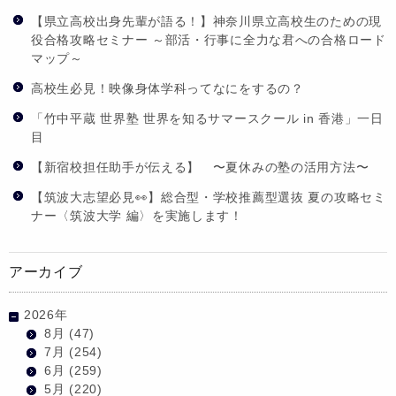
【県立高校出身先輩が語る！】神奈川県立高校生のための現
役合格攻略セミナー ～部活・行事に全力な君への合格ロード
マップ～
高校生必見！映像身体学科ってなにをするの？
「竹中平蔵 世界塾 世界を知るサマースクール in 香港」一日
目
【新宿校担任助手が伝える】 〜夏休みの塾の活用方法〜
【筑波大志望必見👀】総合型・学校推薦型選抜 夏の攻略セミ
ナー〈筑波大学 編〉を実施します！
アーカイブ
2026年
8月
(47)
7月
(254)
6月
(259)
5月
(220)