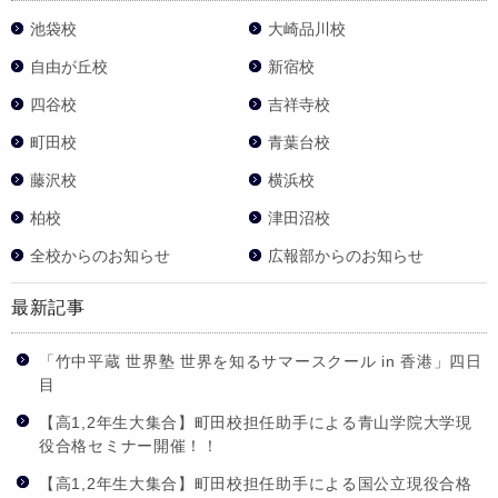
池袋校
大崎品川校
自由が丘校
新宿校
四谷校
吉祥寺校
町田校
青葉台校
藤沢校
横浜校
柏校
津田沼校
全校からのお知らせ
広報部からのお知らせ
最新記事
「竹中平蔵 世界塾 世界を知るサマースクール in 香港」四日
目
【高1,2年生大集合】町田校担任助手による青山学院大学現
役合格セミナー開催！！
【高1,2年生大集合】町田校担任助手による国公立現役合格