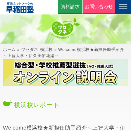
資料請求
お問い合わせ
ホーム
»
ワセダネ-横浜校
»
Welcome横浜校★新担任助手紹介
～上智大学・伊久美佑花編～
横浜校
レポート
Welcome横浜校★新担任助手紹介～上智大学・伊