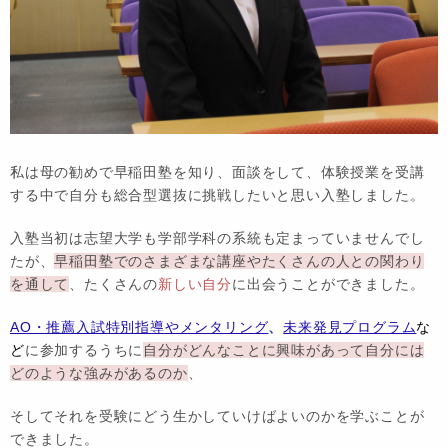
私は母の勧めで早稲田塾を知り、面談をして、体験授業を受講
する中で自分も総合型選抜に挑戦したいと思い入塾しました。
入塾当初は志望大学も学部学科の系統も定まっていませんでし
たが、
早稲田塾でのさまざまな講座やたくさんの人との関わり
を通して
、たくさんの
新しい自分
に出会うことができました。
AO・推薦入試特別指導やメンタリング
、
未来発見プログラム
な
ど
に参加するうちに
自分がどんなことに興味があって自分には
どのような強みがあるのか
、
そしてそれを受験にどう生かしていけばよいのかを学ぶことが
できました。