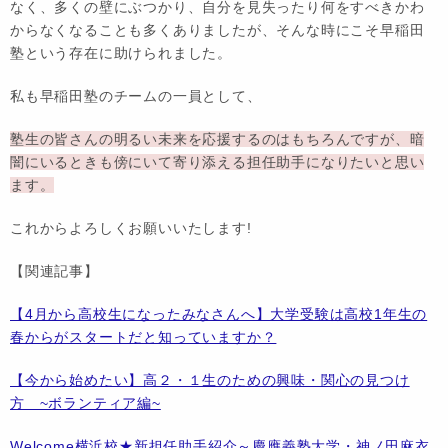
なく、多くの壁にぶつかり、自分を見失ったり何をすべきかわ
からなくなることも多くありましたが、そんな時にこそ早稲田
塾という存在に助けられました。
私も早稲田塾のチームの一員として、
塾生の皆さんの明るい未来を応援するのはもちろんですが、暗
闇にいるときも傍にいて寄り添える担任助手になりたいと思い
ます。
これからよろしくお願いいたします!
【関連記事】
【4月から高校生になったみなさんへ】大学受験は高校1年生の
春からがスタートだと知っていますか？
【今から始めたい】高２・１生のための興味・関心の見つけ
方 ~ボランティア編~
Welcome横浜校★新担任助手紹介～慶應義塾大学・神ノ田麻衣