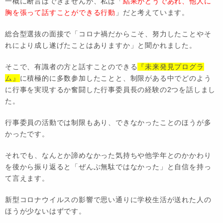
一概に断言はできませんが、私は「
結果がどうであれ、他人に
胸を張って話すことができる行動
」だと考えています。
総合型選抜の面接で「コロナ禍だからこそ、努力したことやそ
れにより成し遂げたことはありますか」と聞かれました。
そこで、有識者の方と話すことのできる
『未来発見プログラ
ム』
に積極的に多数参加したことと、制限がある中でどのよう
に行事を実現するか奮闘した行事委員長の経験の2つを話しまし
た。
行事委員の活動では制限もあり、できなかったことのほうが多
かったです。
それでも、なんとか諦めなかった気持ちや他学年とのかかわり
を後から振り返ると「ぜんぶ無駄ではなかった」と自信を持っ
て言えます。
新型コロナウイルスの影響で思い通りに学校生活が送れた人の
ほうが少ないはずです。