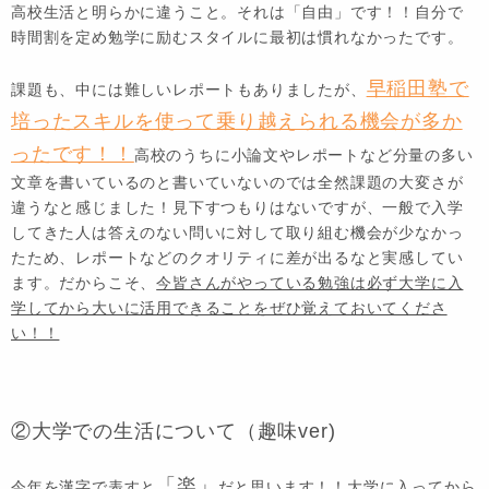
高校生活と明らかに違うこと。それは「自由」です！！自分で
時間割を定め勉学に励むスタイルに最初は慣れなかったです。
早稲田塾で
課題も、中には難しいレポートもありましたが、
培ったスキルを使って乗り越えられる機会が多か
ったです！！
高校のうちに小論文やレポートなど分量の多い
文章を書いているのと書いていないのでは全然課題の大変さが
違うなと感じました！見下すつもりはないですが、一般で入学
してきた人は答えのない問いに対して取り組む機会が少なかっ
たため、レポートなどのクオリティに差が出るなと実感してい
ます。だからこそ、
今皆さんがやっている勉強は必ず大学に入
学してから大いに活用できることをぜひ覚えておいてくださ
い！！
②大学での生活について（趣味ver)
「楽」
今年を漢字で表すと
だと思います！！大学に入ってから