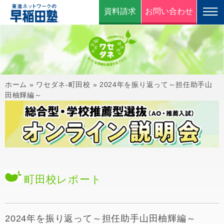
資料請求
お問い合わせ
ホーム
»
ワセダネ-町田校
»
2024年を振り返って～担任助手山
田柚輝編～
町田校
レポート
2024年を振り返って～担任助手山田柚輝編～