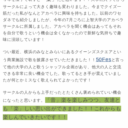
サークルによって大きく趣味も変わりました。今までクイズ一
筋だった私がなんとアカペラに興味を持ちました。以前のワセ
ダネでも紹介しましたが、今年の7月ごろに上智大学のアカペラ
サークルに所属しました。アカペラを聞く機会はあってもそれ
を自分で歌うという機会は全くなかったので新鮮な気持ちで趣
味に没頭しています！
つい最近、横浜のみなとみらいにあるクイーンズスクエアとい
50Fes
う商業施設で歌を披露させていただきました！！
と言っ
て他の大学の人と歌うシャッフル企画があり、他大の人と交流
できる非常に良い機会でした。歌ってるとき手が震えていまし
たが何とかミスなく歌えられてよかったです！
サークルの人からも上手だったとたくさん褒められていい機会
「音」楽を楽しみつつ、友達と
になったと思います。
も「楽」しい思い出ができました！！これからも
楽しんでいきたいです！！