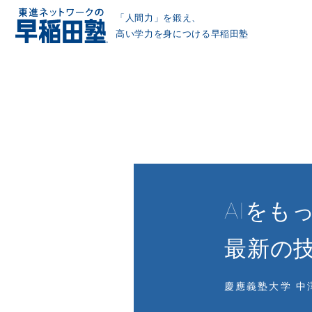
「人間力」を鍛え、
高い学力を身につける早稲田塾
AIを
最新の
慶應義塾大学 中