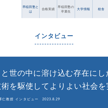
早稲田塾と
早稲田塾の
合格実績
大学情報
校舎
は
卒業生
インタビュー
もっと世の中に溶け込む存在にし
技術を駆使してよりよい社会を
澤仁教授 インタビュー
2023.8.29