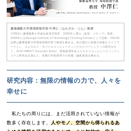
慶應義塾大学環境情報学部 中澤仁（なかざわ・じん）教授
1998年に慶應義塾大学総合政策学部卒、2003年に博士（政策・メディア）取得。
2004年にはGeorgia Institute of TechnologyでVisiting Scholarとして活動。2013年
以降は慶應義塾大学環境情報学部で教授を務める。街の隠れた情報の採集をライフワ
ークとし、ユビキタス・モバイルコンピューティングやスマートシティの研究を行
う。ACM IMWUT Associate Editor、情報処理学会ユビキタスコンピューティングシ
ステム研究会主査など、多数の学術団体での役職・編集委員を務める。
研究内容：無限の情報の力で、人々を
幸せに
私たちの周りには、まだ活用されていない情報が
数多く存在します。
人やモノ、空間から得られるあ